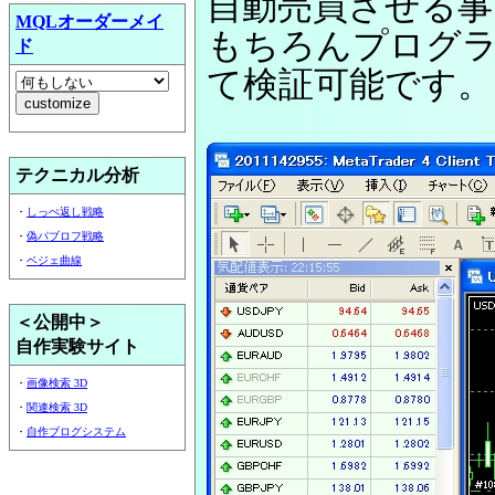
自動売買させる
MQLオーダーメイ
もちろんプログ
ド
て検証可能です。
テクニカル分析
・
しっぺ返し戦略
・
偽パブロフ戦略
・
ベジェ曲線
＜公開中＞
自作実験サイト
・
画像検索 3D
・
関連検索 3D
・
自作ブログシステム