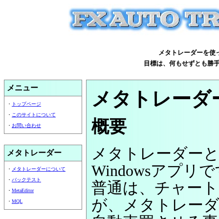
メタトレーダーを使
目標は、何もせずとも勝
メニュー
メタトレーダ
・
トップページ
・
このサイトについて
概要
・
お問い合わせ
メタトレーダーと
メタトレーダー
Windowsアプリ
・
メタトレーダーについて
・
バックテスト
普通は、チャート
・
MetaEditor
が、メタトレー
・
MQL