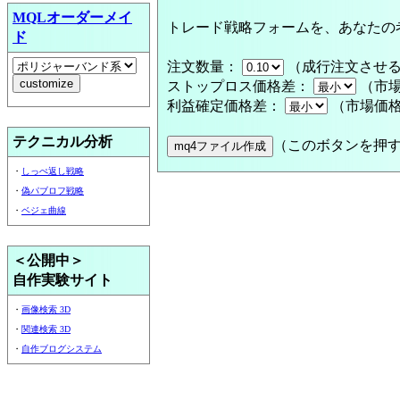
MQLオーダーメイ
トレード戦略フォームを、あなたの
ド
注文数量：
（成行注文させる
ストップロス価格差：
（市場
利益確定価格差：
（市場価格
テクニカル分析
（このボタンを押す
・
しっぺ返し戦略
・
偽パブロフ戦略
・
ベジェ曲線
＜公開中＞
自作実験サイト
・
画像検索 3D
・
関連検索 3D
・
自作ブログシステム