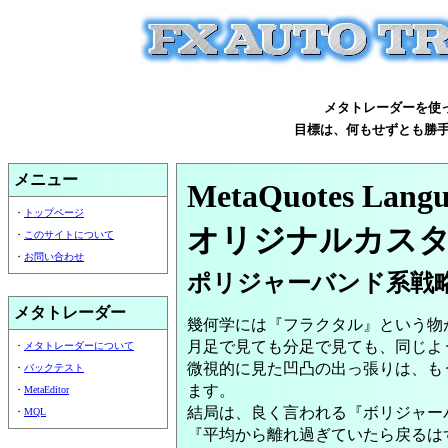
メタトレーダーを使
目標は、何もせずとも勝
メニュー
MetaQuotes Lang
・
トップページ
オリジナルカス
・
このサイトについて
・
お問い合わせ
ポリジャーバンド系戦
メタトレーダー
幾何学には『フラクタル』という物
月足で見ても分足で見ても、同じよ
・
メタトレーダーについて
微視的に見た凹凸の出っ張りは、も
・
バックテスト
ます。
・
MetaEditor
結局は、良く言われる『ボリジャー
・
MQL
『平均から離れ過ぎていたら戻るは